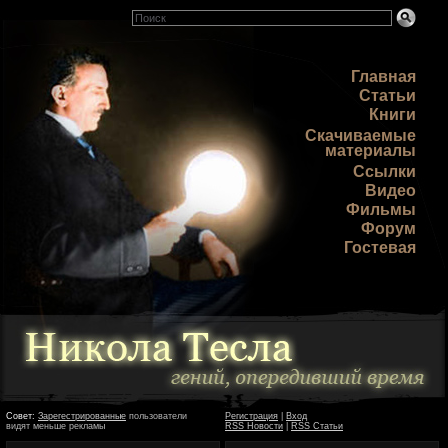
Главная
Статьи
Книги
Скачиваемые
материалы
Ссылки
Видео
Фильмы
Форум
Гостевая
Совет:
Зарегестрированные
пользователи
Регистрация
|
Вход
видят меньше рекламы
RSS Новости
|
RSS Статьи