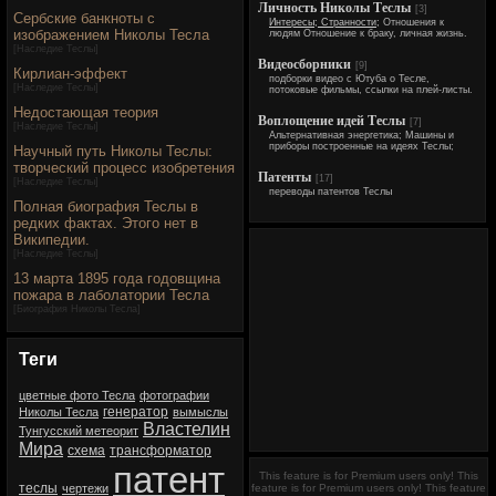
Личность Николы Теслы
[3]
Сербские банкноты с
Интересы; Странности;
Отношения к
изображением Николы Тесла
людям Отношение к браку, личная жизнь.
[
Наследие Теслы
]
Видеосборники
[9]
Кирлиан-эффект
подборки видео с Ютуба о Тесле,
[
Наследие Теслы
]
потоковые фильмы, ссылки на плей-листы.
Недостающая теория
Воплощение идей Теслы
[7]
[
Наследие Теслы
]
Альтернативная энергетика; Машины и
приборы построенные на идеях Теслы;
Научный путь Николы Теслы:
творческий процесс изобретения
Патенты
[17]
[
Наследие Теслы
]
переводы патентов Теслы
Полная биография Теслы в
редких фактах. Этого нет в
Википедии.
[
Наследие Теслы
]
13 марта 1895 года годовщина
пожара в лаболатории Тесла
[
Биография Николы Тесла
]
Теги
цветные фото Тесла
фотографии
генератор
Николы Тесла
вымыслы
Властелин
Тунгусский метеорит
Мира
схема
трансформатор
патент
This feature is for Premium users only!
This
теслы
чертежи
feature is for Premium users only!
This feature