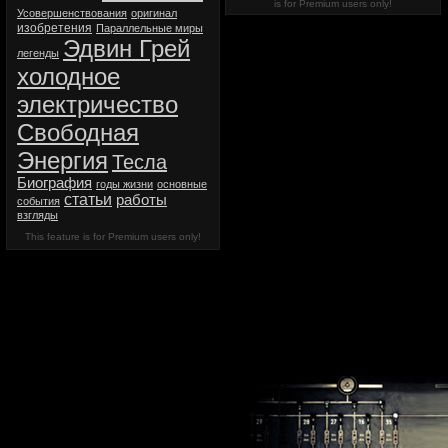
is for Premium users only!
Усовершенствования
оригинал
изобретения
Параллельные миры
Эдвин Грей
легенды
холодное
электричество
Свободная
Энергия
Тесла
Биография
годы жизни
основные
статьи
работы
события
взгляды
This feature is for Premium users only!