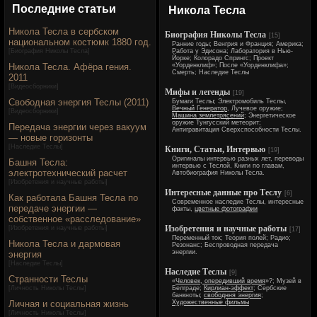
Последние статьи
Никола Тесла
Никола Тесла в сербском
Биография Николы Тесла
[15]
национальном костюмк 1880 год.
Ранние годы; Венгрия и Франция; Америка;
[
Биография Николы Тесла
]
Работа у Эдисона; Лаборатория в Нью-
Йорке; Колорадо Спрингс; Проект
Никола Тесла. Афёра гения.
«Уорденклиф»; После «Уорденклифа»;
Смерть; Наследие Теслы
2011
[
Видеосборники
]
Мифы и легенды
[19]
Свободная энергия Теслы (2011)
Бумаги Теслы; Электромобиль Теслы,
Вечный Генератор
, Лучевое оружие;
[
Видеосборники
]
Машина землетрясений
; Энергетическое
оружие Тунгусский метеорит;
Передача энергии через вакуум
Антигравитация Сверхспособности Теслы.
— новые горизонты
[
Наследие Теслы
]
Книги, Статьи, Интервью
[19]
Оригиналы интервью разных лет, переводы
Башня Тесла:
интервью с Теслой, Книги по главам,
электротехнический расчет
Автобиография Николы Тесла.
[
Изобретения и научные работы
]
Интересные данные про Теслу
[6]
Как работала Башня Тесла по
Современное наследие Теслы, интересные
передаче энергии —
факты,
цветные фотографии
собственное «расследование»
Изобретения и научные работы
[
Изобретения и научные работы
]
[17]
Переменный ток; Теория полей; Радио;
Никола Тесла и дармовая
Резонанс; Беспроводная передача
энергии.
энергия
[
Наследие Теслы
]
Наследие Теслы
[9]
Странности Теслы
«
Человек, опередивший время
»?; Музей в
[
Личность Николы Теслы
]
Белграде;
Кирлиан-эффект
; Сербские
банкноты;
свободння энергия
;
Личная и социальная жизнь
Художественные фильмы
[
Личность Николы Теслы
]