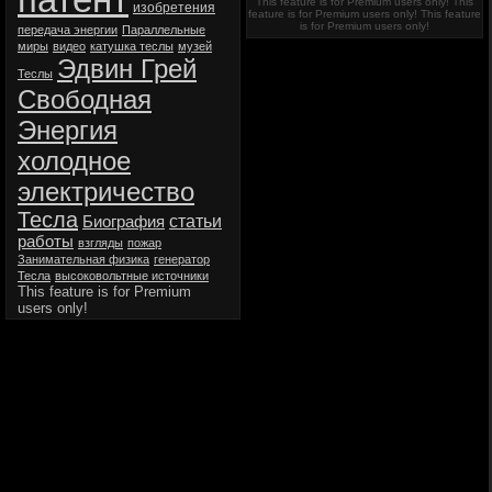
This feature is for Premium users only!
This
изобретения
feature is for Premium users only!
This feature
is for Premium users only!
передача энергии
Параллельные
миры
видео
катушка теслы
музей
Эдвин Грей
Теслы
Свободная
Энергия
холодное
электричество
Тесла
статьи
Биография
работы
взгляды
пожар
Занимательная физика
генератор
Тесла
высоковольтные источники
This feature is for Premium
users only!