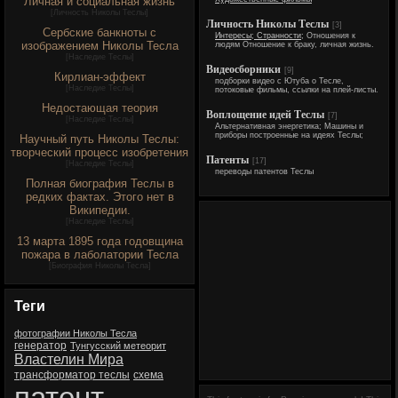
Личная и социальная жизнь
[
Личность Николы Теслы
]
Личность Николы Теслы
[3]
Сербские банкноты с
Интересы; Странности;
Отношения к
изображением Николы Тесла
людям Отношение к браку, личная жизнь.
[
Наследие Теслы
]
Видеосборники
[9]
Кирлиан-эффект
подборки видео с Ютуба о Тесле,
[
Наследие Теслы
]
потоковые фильмы, ссылки на плей-листы.
Недостающая теория
Воплощение идей Теслы
[7]
[
Наследие Теслы
]
Альтернативная энергетика; Машины и
приборы построенные на идеях Теслы;
Научный путь Николы Теслы:
творческий процесс изобретения
Патенты
[17]
[
Наследие Теслы
]
переводы патентов Теслы
Полная биография Теслы в
редких фактах. Этого нет в
Википедии.
[
Наследие Теслы
]
13 марта 1895 года годовщина
пожара в лаболатории Тесла
[
Биография Николы Тесла
]
Теги
фотографии Николы Тесла
генератор
Тунгусский метеорит
Властелин Мира
трансформатор теслы
схема
патент