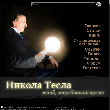
Главная
Статьи
Книги
Скачиваемые
материалы
Ссылки
Видео
Фильмы
Форум
Гостевая
Совет:
Зарегестрированные
пользователи
Регистрация
|
Вход
видят меньше рекламы
RSS Новости
|
RSS Статьи