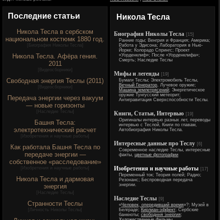
Последние статьи
Никола Тесла
Никола Тесла в сербском
Биография Николы Тесла
[15]
национальном костюмк 1880 год.
Ранние годы; Венгрия и Франция; Америка;
[
Биография Николы Тесла
]
Работа у Эдисона; Лаборатория в Нью-
Йорке; Колорадо Спрингс; Проект
Никола Тесла. Афёра гения.
«Уорденклиф»; После «Уорденклифа»;
Смерть; Наследие Теслы
2011
[
Видеосборники
]
Мифы и легенды
[19]
Свободная энергия Теслы (2011)
Бумаги Теслы; Электромобиль Теслы,
Вечный Генератор
, Лучевое оружие;
[
Видеосборники
]
Машина землетрясений
; Энергетическое
оружие Тунгусский метеорит;
Передача энергии через вакуум
Антигравитация Сверхспособности Теслы.
— новые горизонты
[
Наследие Теслы
]
Книги, Статьи, Интервью
[19]
Оригиналы интервью разных лет, переводы
Башня Тесла:
интервью с Теслой, Книги по главам,
электротехнический расчет
Автобиография Николы Тесла.
[
Изобретения и научные работы
]
Интересные данные про Теслу
[6]
Как работала Башня Тесла по
Современное наследие Теслы, интересные
передаче энергии —
факты,
цветные фотографии
собственное «расследование»
Изобретения и научные работы
[
Изобретения и научные работы
]
[17]
Переменный ток; Теория полей; Радио;
Никола Тесла и дармовая
Резонанс; Беспроводная передача
энергии.
энергия
[
Наследие Теслы
]
Наследие Теслы
[9]
Странности Теслы
«
Человек, опередивший время
»?; Музей в
[
Личность Николы Теслы
]
Белграде;
Кирлиан-эффект
; Сербские
банкноты;
свободння энергия
;
Художественные фильмы