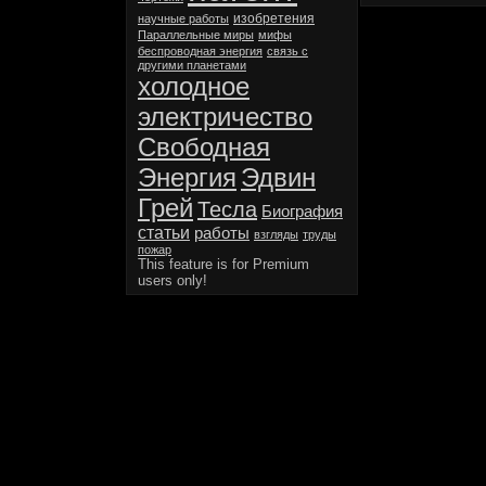
изобретения
научные работы
Параллельные миры
мифы
беспроводная энергия
связь с
другими планетами
холодное
электричество
Свободная
Энергия
Эдвин
Грей
Тесла
Биография
статьи
работы
взгляды
труды
пожар
This feature is for Premium
users only!