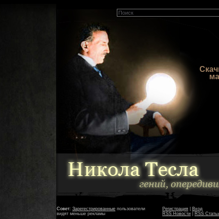
Ска
м
Совет:
Зарегестрированные
пользователи
Регистрация
|
Вход
видят меньше рекламы
RSS Новости
|
RSS Стать