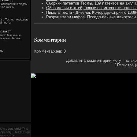
Теслы
[3]
Сборник патентов Теслы. 109 патентов на англи
Отношения к людям
Обновления статей, новые возможности пользо
чная жизнь.
Никола Тесла - Дневник Колорадо-Спрингс 1889
Разрушители мифов. Псевдо-вечные двигатели
а о Тесле, потоковые
й-листы.
еслы
[7]
етика; Машины и
Комментарии
на идеях Теслы;
Комментариев: 0
слы
Добавлять комментарии могут только
[
Регистрац
mium users only!
This
ers only!
This feature
 users only!