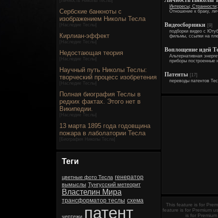
Личность Николы 
[
Личность Николы Теслы
]
Интересы; Странности;
Сербские банкноты с
Отношение к браку, ли
изображением Николы Тесла
Видеосборники
[
Наследие Теслы
]
[9]
подборки видео с Ютуб
Кирлиан-эффект
фильмы, ссылки на пле
[
Наследие Теслы
]
Воплощение идей Т
Недостающая теория
Альтернативная энерг
[
Наследие Теслы
]
приборы построенные 
Научный путь Николы Теслы:
Патенты
[17]
творческий процесс изобретения
переводы патентов Те
[
Наследие Теслы
]
Полная биография Теслы в
редких фактах. Этого нет в
Википедии.
[
Наследие Теслы
]
13 марта 1895 года годовщина
пожара в лаболатории Тесла
[
Биография Николы Тесла
]
Теги
генератор
цветные фото Тесла
вымыслы
Тунгусский метеорит
Властелин Мира
трансформатор теслы
схема
This feature is for Pre
патент
feature is for Premium us
is for Premium
чертежи