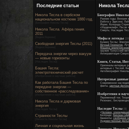
Последние статьи
Никола Тесл
Никола Тесла в сербском
Биография Николы
национальном костюмк 1880 год.
Ранние годы; Венгрия 
Работа у Эдисона; Лаб
[
Биография Николы Тесла
]
Йорке; Колорадо Сприн
«Уорденклиф»; После 
Никола Тесла. Афёра гения.
Смерть; Наследие Тес
2011
[
Видеосборники
]
Мифы и легенды
[19
Бумаги Теслы; Электр
Свободная энергия Теслы (2011)
Вечный Генератор
, Лу
[
Видеосборники
]
Машина землетрясени
оружие Тунгусский мет
Передача энергии через вакуум
Антигравитация Сверх
— новые горизонты
Книги, Статьи, Ин
[
Наследие Теслы
]
Оригиналы интервью р
Башня Тесла:
интервью с Теслой, Кни
Автобиография Николы
электротехнический расчет
[
Изобретения и научные работы
]
Интересные данные 
Как работала Башня Тесла по
Современное наследие
факты,
цветные фотог
передаче энергии —
собственное «расследование»
Изобретения и нау
[
Изобретения и научные работы
]
Переменный ток; Теори
Никола Тесла и дармовая
Резонанс; Беспроводна
энергия
Наследие Теслы
[9]
[
Наследие Теслы
]
«
Человек, опередивши
Странности Теслы
Белграде;
Кирлиан-эфф
банкноты;
свободння э
[
Личность Николы Теслы
]
Художественные филь
Личная и социальная жизнь