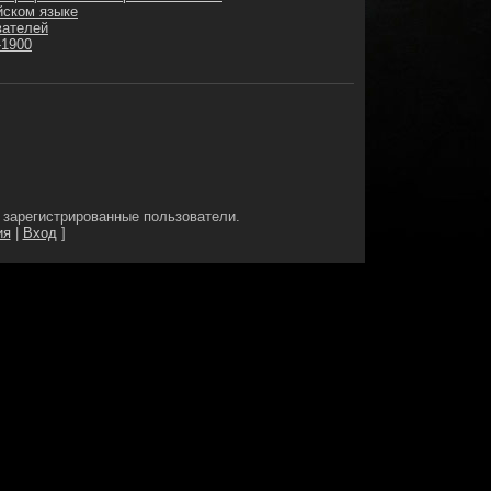
йском языке
вателей
-1900
 зарегистрированные пользователи.
ия
|
Вход
]