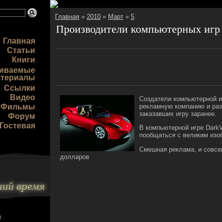
Главная
»
2010
»
Март
»
5
Производители компьютерных игр
Главная
Статьи
Книги
чиваемые
атериалы
Ссылки
Видео
Создатели компьютерной и
Фильмы
рекламную компанию и раз
заказавших игру заранее.
Форум
Гостевая
В компьютерной игре DarkV
пообщаться с великим изо
Смешная реклама, и совсе
долларов
и