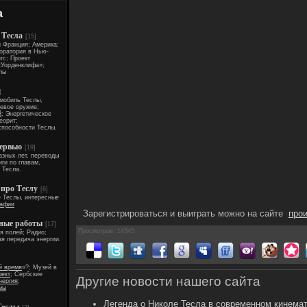
а
 Тесла
[15]
и Франция; Америка;
оратория в Нью-
гс; Проект
«Уорденклифа»;
лы
]
омобиль Теслы,
чевое оружие;
й
; Энергетическое
еорит;
способности Теслы.
тервью
[19]
азных лет, переводы
ги по главам,
 Тесла.
про Теслу
[6]
 Теслы, интересные
рафии
Зарегистрироваться и выиграть можно на сайте
про
чные работы
[17]
Просмотров: 14345
я полей; Радио;
я передача энергии.
й время
»?; Музей в
ект
; Сербские
Другие новости нашего сайта
нергия
;
мы
Легенда о Николе Тесла в современном кинемат