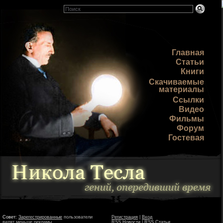
Главная
Статьи
Книги
Скачиваемые
материалы
Ссылки
Видео
Фильмы
Форум
Гостевая
Совет:
Зарегестрированные
пользователи
Регистрация
|
Вход
видят меньше рекламы
RSS Новости
|
RSS Статьи