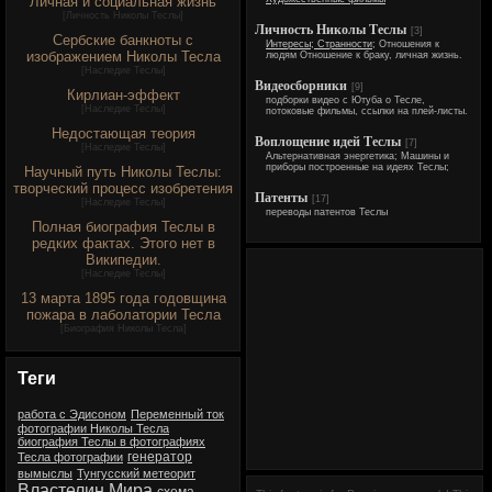
Личная и социальная жизнь
[
Личность Николы Теслы
]
Личность Николы Теслы
[3]
Сербские банкноты с
Интересы; Странности;
Отношения к
изображением Николы Тесла
людям Отношение к браку, личная жизнь.
[
Наследие Теслы
]
Видеосборники
[9]
Кирлиан-эффект
подборки видео с Ютуба о Тесле,
[
Наследие Теслы
]
потоковые фильмы, ссылки на плей-листы.
Недостающая теория
Воплощение идей Теслы
[7]
[
Наследие Теслы
]
Альтернативная энергетика; Машины и
приборы построенные на идеях Теслы;
Научный путь Николы Теслы:
творческий процесс изобретения
Патенты
[17]
[
Наследие Теслы
]
переводы патентов Теслы
Полная биография Теслы в
редких фактах. Этого нет в
Википедии.
[
Наследие Теслы
]
13 марта 1895 года годовщина
пожара в лаболатории Тесла
[
Биография Николы Тесла
]
Теги
работа с Эдисоном
Переменный ток
фотографии Николы Тесла
биография Теслы в фотографиях
генератор
Тесла фотографии
вымыслы
Тунгусский метеорит
Властелин Мира