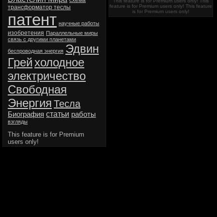
схема
This feature is for Premium users only!
This
feature is for Premium users only!
This feature
трансформатор теслы
is for Premium users only!
патент
научные работы
изобретения
Параллельные миры
связь с другими планетами
Эдвин
беспроводная энергия
Грей
холодное
электричество
Свободная
Энергия
Тесла
статьи
Биография
работы
взгляды
This feature is for Premium
users only!