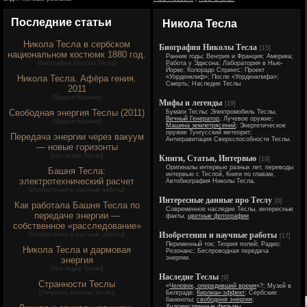
Последние статьи
Никола Тесла
Никола Тесла в сербском
Биография Николы Тесла
[15]
национальном костюмк 1880 год.
Ранние годы; Венгрия и Франция; Америка;
[
Биография Николы Тесла
]
Работа у Эдисона; Лаборатория в Нью-
Йорке; Колорадо Спрингс; Проект
Никола Тесла. Афёра гения.
«Уорденклиф»; После «Уорденклифа»;
Смерть; Наследие Теслы
2011
[
Видеосборники
]
Мифы и легенды
[19]
Свободная энергия Теслы (2011)
Бумаги Теслы; Электромобиль Теслы,
Вечный Генератор
, Лучевое оружие;
[
Видеосборники
]
Машина землетрясений
; Энергетическое
оружие Тунгусский метеорит;
Передача энергии через вакуум
Антигравитация Сверхспособности Теслы.
— новые горизонты
[
Наследие Теслы
]
Книги, Статьи, Интервью
[19]
Оригиналы интервью разных лет, переводы
Башня Тесла:
интервью с Теслой, Книги по главам,
электротехнический расчет
Автобиография Николы Тесла.
[
Изобретения и научные работы
]
Интересные данные про Теслу
[6]
Как работала Башня Тесла по
Современное наследие Теслы, интересные
передаче энергии —
факты,
цветные фотографии
собственное «расследование»
Изобретения и научные работы
[
Изобретения и научные работы
]
[17]
Переменный ток; Теория полей; Радио;
Никола Тесла и дармовая
Резонанс; Беспроводная передача
энергии.
энергия
[
Наследие Теслы
]
Наследие Теслы
[9]
Странности Теслы
«
Человек, опередивший время
»?; Музей в
[
Личность Николы Теслы
]
Белграде;
Кирлиан-эффект
; Сербские
банкноты;
свободння энергия
;
Художественные фильмы