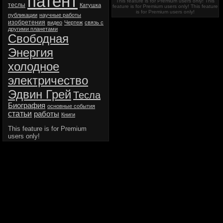
патент
This feature is for Premium users only!
This
теслы
Катушка
feature is for Premium users only!
This feature
is for Premium users only!
публикации
научные работы
изобретения
видео
Чертеж
связь с
другими планетами
Свободная
Энергия
холодное
электричество
Эдвин Грей
Тесла
Биография
основные события
статьи
работы
Книги
This feature is for Premium
users only!