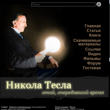
Главная
Статьи
Книги
Скачиваемые
материалы
Ссылки
Видео
Фильмы
Форум
Гостевая
Совет:
Зарегестрированные
пользователи
Регистрация
|
Вход
видят меньше рекламы
RSS Новости
|
RSS Статьи