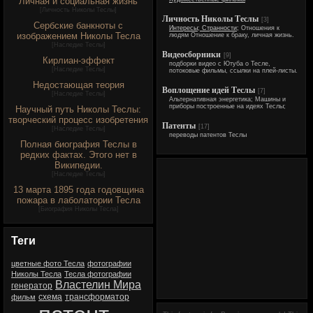
Личная и социальная жизнь
[
Личность Николы Теслы
]
Личность Николы Теслы
[3]
Сербские банкноты с
Интересы; Странности;
Отношения к
изображением Николы Тесла
людям Отношение к браку, личная жизнь.
[
Наследие Теслы
]
Видеосборники
[9]
Кирлиан-эффект
подборки видео с Ютуба о Тесле,
[
Наследие Теслы
]
потоковые фильмы, ссылки на плей-листы.
Недостающая теория
Воплощение идей Теслы
[7]
[
Наследие Теслы
]
Альтернативная энергетика; Машины и
приборы построенные на идеях Теслы;
Научный путь Николы Теслы:
творческий процесс изобретения
Патенты
[17]
[
Наследие Теслы
]
переводы патентов Теслы
Полная биография Теслы в
редких фактах. Этого нет в
Википедии.
[
Наследие Теслы
]
13 марта 1895 года годовщина
пожара в лаболатории Тесла
[
Биография Николы Тесла
]
Теги
цветные фото Тесла
фотографии
Николы Тесла
Тесла фотографии
Властелин Мира
генератор
схема
трансформатор
фильм