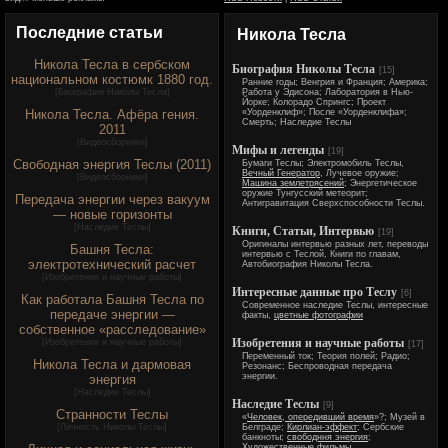
Последние статьи
Никола Тесла
Никола Тесла в сербском
Биография Николы Тесла
[15]
национальном костюмк 1880 год.
Ранние годы; Венгрия и Франция; Америка;
[
Биография Николы Тесла
]
Работа у Эдисона; Лаборатория в Нью-
Йорке; Колорадо Спрингс; Проект
Никола Тесла. Афёра гения.
«Уорденклиф»; После «Уорденклифа»;
Смерть; Наследие Теслы
2011
[
Видеосборники
]
Мифы и легенды
[19]
Свободная энергия Теслы (2011)
Бумаги Теслы; Электромобиль Теслы,
Вечный Генератор
, Лучевое оружие;
[
Видеосборники
]
Машина землетрясений
; Энергетическое
оружие Тунгусский метеорит;
Передача энергии через вакуум
Антигравитация Сверхспособности Теслы.
— новые горизонты
[
Наследие Теслы
]
Книги, Статьи, Интервью
[19]
Оригиналы интервью разных лет, переводы
Башня Тесла:
интервью с Теслой, Книги по главам,
электротехнический расчет
Автобиография Николы Тесла.
[
Изобретения и научные работы
]
Интересные данные про Теслу
[6]
Как работала Башня Тесла по
Современное наследие Теслы, интересные
передаче энергии —
факты,
цветные фотографии
собственное «расследование»
Изобретения и научные работы
[
Изобретения и научные работы
]
[17]
Переменный ток; Теория полей; Радио;
Никола Тесла и дармовая
Резонанс; Беспроводная передача
энергии.
энергия
[
Наследие Теслы
]
Наследие Теслы
[9]
Странности Теслы
«
Человек, опередивший время
»?; Музей в
[
Личность Николы Теслы
]
Белграде;
Кирлиан-эффект
; Сербские
банкноты;
свободння энергия
;
Художественные фильмы