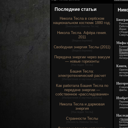
Последние статьи
Ник
Никола Тесла в сербском
Биогра
национальном костюмк 1880 год.
Ранние
[
Биография Николы Тесла
]
Работа
Йорке;
Никола Тесла. Афёра гения.
«Уорде
Смерть
2011
[
Видеосборники
]
Мифы и
Свободная энергия Теслы (2011)
Бумаги
Вечный
[
Видеосборники
]
Машина
оружие
Передача энергии через вакуум
Антигр
— новые горизонты
[
Наследие Теслы
]
Книги,
Оригин
Башня Тесла:
интерв
электротехнический расчет
Автоби
[
Изобретения и научные работы
]
Интере
Как работала Башня Тесла по
Соврем
передаче энергии —
факты
собственное «расследование»
Изобре
[
Изобретения и научные работы
]
Переме
Никола Тесла и дармовая
Резона
энерги
энергия
[
Наследие Теслы
]
Наслед
Странности Теслы
«
Челов
[
Личность Николы Теслы
]
Белгра
банкно
Худож