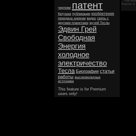
This fea
патент
feature is
чертежи
изобретения
Катушка
публикации
передача энергии
видео
связь с
другими планетами
музей Теслы
Эдвин Грей
Свободная
Энергия
холодное
электричество
Тесла
статьи
Биография
работы
высоковольтные
источники
This feature is for Premium
users only!