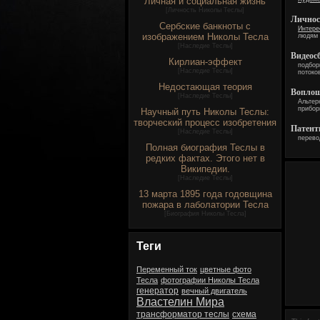
Личная и социальная жизнь
[
Личность Николы Теслы
]
Личнос
Сербские банкноты с
Интере
изображением Николы Тесла
людям 
[
Наследие Теслы
]
Видеос
Кирлиан-эффект
подбор
[
Наследие Теслы
]
потоко
Недостающая теория
Воплощ
[
Наследие Теслы
]
Альтер
прибор
Научный путь Николы Теслы:
творческий процесс изобретения
Патен
[
Наследие Теслы
]
перево
Полная биография Теслы в
редких фактах. Этого нет в
Википедии.
[
Наследие Теслы
]
13 марта 1895 года годовщина
пожара в лаболатории Тесла
[
Биография Николы Тесла
]
Теги
Переменный ток
цветные фото
Тесла
фотографии Николы Тесла
генератор
вечный двигатель
Властелин Мира
трансформатор теслы
схема