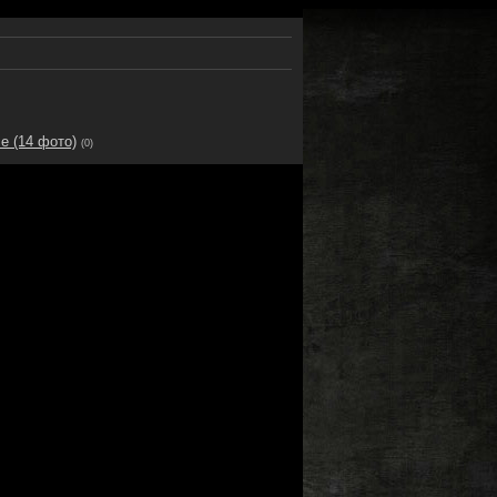
е (14 фото)
(0)