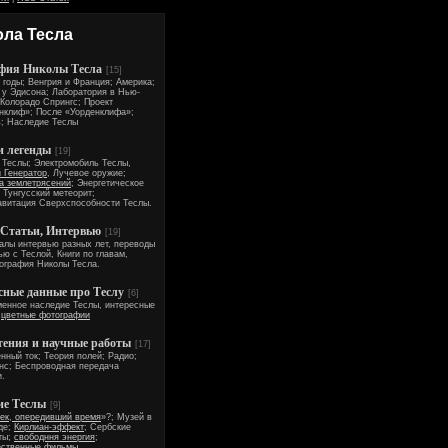
ола Тесла
фия Николы Тесла
[15]
 годы; Венгрия и Франция; Америка;
 у Эдисона; Лаборатория в Нью-
 Колорадо Спрингс; Проект
нклиф»; После «Уорденклифа»;
; Наследие Теслы
 легенды
[19]
 Теслы; Электромобиль Теслы,
 Генератор
, Лучевое оружие;
 землетрясений
; Энергетическое
 Тунгусский метеорит;
авитация Сверхспособности Теслы.
 Статьи, Интервью
[19]
алы интервью разных лет, переводы
ью с Теслой, Книги по главам,
ография Николы Тесла.
сные данные про Теслу
[6]
енное наследие Теслы, интересные
,
цветные фотографии
тения и научные работы
[17]
нный ток; Теория полей; Радио;
нс; Беспроводная передача
и.
ие Теслы
[9]
ек, опередивший время
»?; Музей в
де;
Кирлиан-эффект
; Сербские
ты;
свободння энергия
;
ественные фильмы