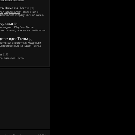
ть Николы Теслы
[3]
сы; Странности;
Отношения к
Отношение к браку, личная жизнь.
борники
[9]
ки видео с Ютуба о Тесле,
вые фильмы, ссылки на плей-листы.
ение идей Теслы
[7]
нативная энергетика; Машины и
ы построенные на идеях Теслы;
ты
[17]
ды патентов Теслы