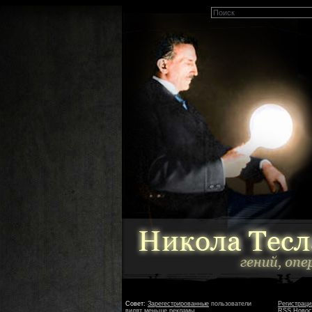
Совет:
Зарегестрированные
пользователи
Регистраци
видят меньше рекламы
RSS Новос