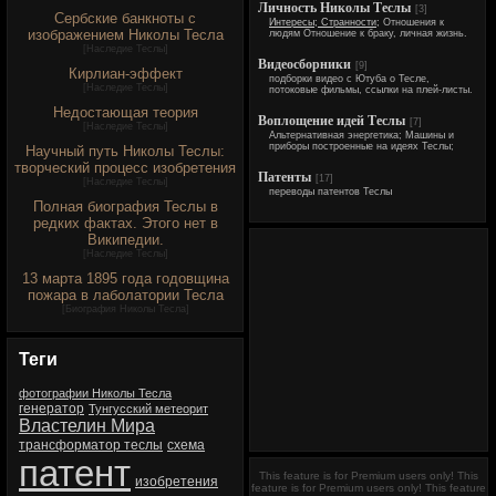
Личность Николы Теслы
[3]
Сербские банкноты с
Интересы; Странности;
Отношения к
изображением Николы Тесла
людям Отношение к браку, личная жизнь.
[
Наследие Теслы
]
Видеосборники
[9]
Кирлиан-эффект
подборки видео с Ютуба о Тесле,
[
Наследие Теслы
]
потоковые фильмы, ссылки на плей-листы.
Недостающая теория
Воплощение идей Теслы
[7]
[
Наследие Теслы
]
Альтернативная энергетика; Машины и
приборы построенные на идеях Теслы;
Научный путь Николы Теслы:
творческий процесс изобретения
Патенты
[17]
[
Наследие Теслы
]
переводы патентов Теслы
Полная биография Теслы в
редких фактах. Этого нет в
Википедии.
[
Наследие Теслы
]
13 марта 1895 года годовщина
пожара в лаболатории Тесла
[
Биография Николы Тесла
]
Теги
фотографии Николы Тесла
генератор
Тунгусский метеорит
Властелин Мира
трансформатор теслы
схема
патент
This feature is for Premium users only!
This
изобретения
feature is for Premium users only!
This feature