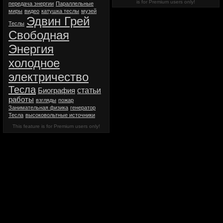
is for Premium users only!
передача энергии
Параллельные
миры
видео
катушка теслы
музей
Эдвин Грей
Теслы
Свободная
Энергия
холодное
электричество
Тесла
статьи
Биография
работы
взгляды
пожар
Занимательная физика
генератор
Тесла
высоковольтные источники
This feature is for Premium users only!