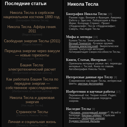
Последние статьи
Никола Тесла
Никола Тесла в сербском
Биография Николы Тесла
[15]
национальном костюмк 1880 год.
Ранние годы; Венгрия и Франция; Америка;
[
Биография Николы Тесла
]
Работа у Эдисона; Лаборатория в Нью-
Йорке; Колорадо Спрингс; Проект
Никола Тесла. Афёра гения.
«Уорденклиф»; После «Уорденклифа»;
Смерть; Наследие Теслы
2011
[
Видеосборники
]
Мифы и легенды
[19]
Свободная энергия Теслы (2011)
Бумаги Теслы; Электромобиль Теслы,
Вечный Генератор
, Лучевое оружие;
[
Видеосборники
]
Машина землетрясений
; Энергетическое
оружие Тунгусский метеорит;
Передача энергии через вакуум
Антигравитация Сверхспособности Теслы.
— новые горизонты
[
Наследие Теслы
]
Книги, Статьи, Интервью
[19]
Оригиналы интервью разных лет, переводы
Башня Тесла:
интервью с Теслой, Книги по главам,
электротехнический расчет
Автобиография Николы Тесла.
[
Изобретения и научные работы
]
Интересные данные про Теслу
[6]
Как работала Башня Тесла по
Современное наследие Теслы, интересные
передаче энергии —
факты,
цветные фотографии
собственное «расследование»
Изобретения и научные работы
[
Изобретения и научные работы
]
[17]
Переменный ток; Теория полей; Радио;
Никола Тесла и дармовая
Резонанс; Беспроводная передача
энергии.
энергия
[
Наследие Теслы
]
Наследие Теслы
[9]
Странности Теслы
«
Человек, опередивший время
»?; Музей в
[
Личность Николы Теслы
]
Белграде;
Кирлиан-эффект
; Сербские
банкноты;
свободння энергия
;
Личная и социальная жизнь
Художественные фильмы
[
Личность Николы Теслы
]