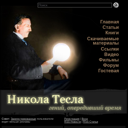
Главная
Статьи
Книги
Скачиваемые
материалы
Ссылки
Видео
Фильмы
Форум
Гостевая
Совет:
Зарегестрированные
пользователи
Регистрация
|
Вход
видят меньше рекламы
RSS Новости
|
RSS Статьи