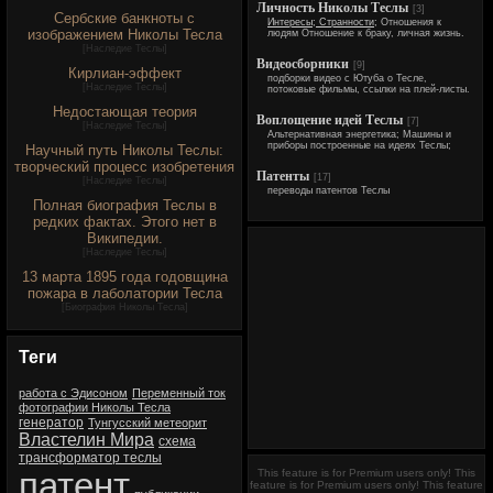
Личность Николы Теслы
[3]
Сербские банкноты с
Интересы; Странности;
Отношения к
изображением Николы Тесла
людям Отношение к браку, личная жизнь.
[
Наследие Теслы
]
Видеосборники
[9]
Кирлиан-эффект
подборки видео с Ютуба о Тесле,
[
Наследие Теслы
]
потоковые фильмы, ссылки на плей-листы.
Недостающая теория
Воплощение идей Теслы
[7]
[
Наследие Теслы
]
Альтернативная энергетика; Машины и
приборы построенные на идеях Теслы;
Научный путь Николы Теслы:
творческий процесс изобретения
Патенты
[17]
[
Наследие Теслы
]
переводы патентов Теслы
Полная биография Теслы в
редких фактах. Этого нет в
Википедии.
[
Наследие Теслы
]
13 марта 1895 года годовщина
пожара в лаболатории Тесла
[
Биография Николы Тесла
]
Теги
работа с Эдисоном
Переменный ток
фотографии Николы Тесла
генератор
Тунгусский метеорит
Властелин Мира
схема
трансформатор теслы
патент
This feature is for Premium users only!
This
feature is for Premium users only!
This feature