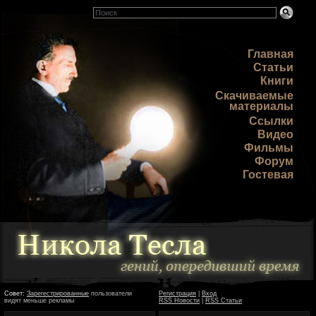
Главная
Статьи
Книги
Скачиваемые
материалы
Ссылки
Видео
Фильмы
Форум
Гостевая
Совет:
Зарегестрированные
пользователи
Регистрация
|
Вход
видят меньше рекламы
RSS Новости
|
RSS Статьи