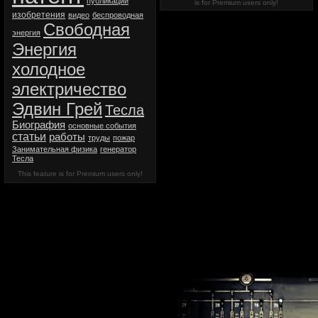
публикации
is for Premium users only!
изобретения
видео
беспроводная
Свободная
энергия
Энергия
холодное
электричество
Эдвин Грей
Тесла
Биография
основные события
статьи
работы
труды
пожар
Занимательная физика
генератор
Тесла
This feature is for Premium users only!