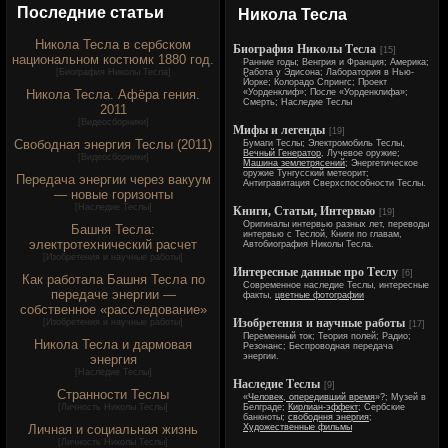
Последние статьи
Никола Тесла
Никола Тесла в сербском
Биография Николы Тесла
[15]
национальном костюмк 1880 год.
Ранние годы; Венгрия и Франция; Америка;
[
Биография Николы Тесла
]
Работа у Эдисона; Лаборатория в Нью-
Йорке; Колорадо Спрингс; Проект
Никола Тесла. Афёра гения.
«Уорденклиф»; После «Уорденклифа»;
Смерть; Наследие Теслы
2011
[
Видеосборники
]
Мифы и легенды
[19]
Свободная энергия Теслы (2011)
Бумаги Теслы; Электромобиль Теслы,
Вечный Генератор
, Лучевое оружие;
[
Видеосборники
]
Машина землетрясений
; Энергетическое
оружие Тунгусский метеорит;
Передача энергии через вакуум
Антигравитация Сверхспособности Теслы.
— новые горизонты
[
Наследие Теслы
]
Книги, Статьи, Интервью
[19]
Оригиналы интервью разных лет, переводы
Башня Тесла:
интервью с Теслой, Книги по главам,
электротехнический расчет
Автобиография Николы Тесла.
[
Изобретения и научные работы
]
Интересные данные про Теслу
[6]
Как работала Башня Тесла по
Современное наследие Теслы, интересные
передаче энергии —
факты,
цветные фотографии
собственное «расследование»
Изобретения и научные работы
[
Изобретения и научные работы
]
[17]
Переменный ток; Теория полей; Радио;
Никола Тесла и дармовая
Резонанс; Беспроводная передача
энергии.
энергия
[
Наследие Теслы
]
Наследие Теслы
[9]
Странности Теслы
«
Человек, опередивший время
»?; Музей в
[
Личность Николы Теслы
]
Белграде;
Кирлиан-эффект
; Сербские
банкноты;
свободння энергия
;
Личная и социальная жизнь
Художественные фильмы
[
Личность Николы Теслы
]