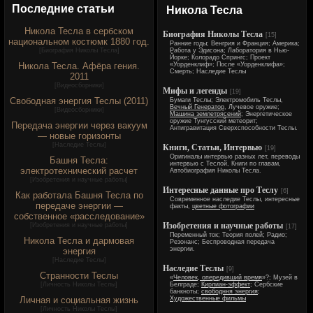
Последние статьи
Никола Тесла
Никола Тесла в сербском
Биография Николы Тесла
[15]
национальном костюмк 1880 год.
Ранние годы; Венгрия и Франция; Америка;
[
Биография Николы Тесла
]
Работа у Эдисона; Лаборатория в Нью-
Йорке; Колорадо Спрингс; Проект
Никола Тесла. Афёра гения.
«Уорденклиф»; После «Уорденклифа»;
Смерть; Наследие Теслы
2011
[
Видеосборники
]
Мифы и легенды
[19]
Свободная энергия Теслы (2011)
Бумаги Теслы; Электромобиль Теслы,
Вечный Генератор
, Лучевое оружие;
[
Видеосборники
]
Машина землетрясений
; Энергетическое
оружие Тунгусский метеорит;
Передача энергии через вакуум
Антигравитация Сверхспособности Теслы.
— новые горизонты
[
Наследие Теслы
]
Книги, Статьи, Интервью
[19]
Оригиналы интервью разных лет, переводы
Башня Тесла:
интервью с Теслой, Книги по главам,
электротехнический расчет
Автобиография Николы Тесла.
[
Изобретения и научные работы
]
Интересные данные про Теслу
[6]
Как работала Башня Тесла по
Современное наследие Теслы, интересные
передаче энергии —
факты,
цветные фотографии
собственное «расследование»
Изобретения и научные работы
[
Изобретения и научные работы
]
[17]
Переменный ток; Теория полей; Радио;
Никола Тесла и дармовая
Резонанс; Беспроводная передача
энергии.
энергия
[
Наследие Теслы
]
Наследие Теслы
[9]
Странности Теслы
«
Человек, опередивший время
»?; Музей в
[
Личность Николы Теслы
]
Белграде;
Кирлиан-эффект
; Сербские
банкноты;
свободння энергия
;
Личная и социальная жизнь
Художественные фильмы
[
Личность Николы Теслы
]