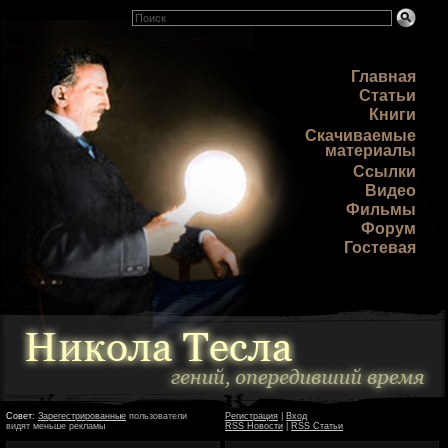
Главная
Статьи
Книги
Скачиваемые
материалы
Ссылки
Видео
Фильмы
Форум
Гостевая
Совет:
Зарегестрированные
пользователи
Регистрация
|
Вход
видят меньше рекламы
RSS Новости
|
RSS Статьи