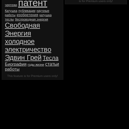
патент
is for Premium users only!
чертежи
Катушка
публикации
научные
изобретения
работы
катушка
теслы
беспроводная энергия
Свободная
Энергия
холодное
электричество
Эдвин Грей
Тесла
статьи
Биография
годы жизни
работы
This feature is for Premium users only!