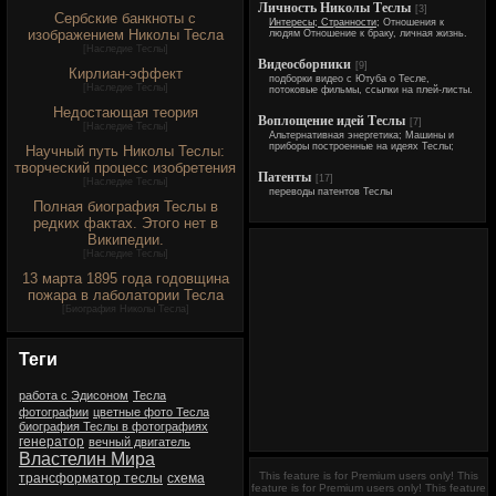
Личность Николы Теслы
[3]
Сербские банкноты с
Интересы; Странности;
Отношения к
изображением Николы Тесла
людям Отношение к браку, личная жизнь.
[
Наследие Теслы
]
Видеосборники
[9]
Кирлиан-эффект
подборки видео с Ютуба о Тесле,
[
Наследие Теслы
]
потоковые фильмы, ссылки на плей-листы.
Недостающая теория
Воплощение идей Теслы
[7]
[
Наследие Теслы
]
Альтернативная энергетика; Машины и
приборы построенные на идеях Теслы;
Научный путь Николы Теслы:
творческий процесс изобретения
Патенты
[17]
[
Наследие Теслы
]
переводы патентов Теслы
Полная биография Теслы в
редких фактах. Этого нет в
Википедии.
[
Наследие Теслы
]
13 марта 1895 года годовщина
пожара в лаболатории Тесла
[
Биография Николы Тесла
]
Теги
работа с Эдисоном
Тесла
фотографии
цветные фото Тесла
биография Теслы в фотографиях
генератор
вечный двигатель
Властелин Мира
This feature is for Premium users only!
This
трансформатор теслы
схема
feature is for Premium users only!
This feature