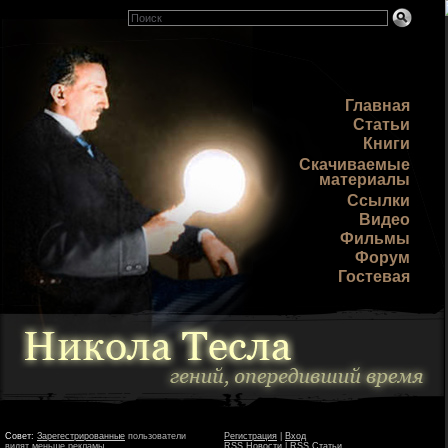
Главная
Статьи
Книги
Скачиваемые
материалы
Ссылки
Видео
Фильмы
Форум
Гостевая
Совет:
Зарегестрированные
пользователи
Регистрация
|
Вход
видят меньше рекламы
RSS Новости
|
RSS Статьи