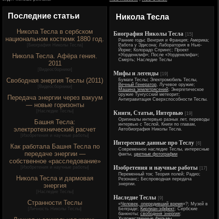
Последние статьи
Никола Тесла
Никола Тесла в сербском
Биография Николы Тесла
[15]
национальном костюмк 1880 год.
Ранние годы; Венгрия и Франция; Америка;
[
Биография Николы Тесла
]
Работа у Эдисона; Лаборатория в Нью-
Йорке; Колорадо Спрингс; Проект
Никола Тесла. Афёра гения.
«Уорденклиф»; После «Уорденклифа»;
Смерть; Наследие Теслы
2011
[
Видеосборники
]
Мифы и легенды
[19]
Свободная энергия Теслы (2011)
Бумаги Теслы; Электромобиль Теслы,
Вечный Генератор
, Лучевое оружие;
[
Видеосборники
]
Машина землетрясений
; Энергетическое
оружие Тунгусский метеорит;
Передача энергии через вакуум
Антигравитация Сверхспособности Теслы.
— новые горизонты
[
Наследие Теслы
]
Книги, Статьи, Интервью
[19]
Оригиналы интервью разных лет, переводы
Башня Тесла:
интервью с Теслой, Книги по главам,
электротехнический расчет
Автобиография Николы Тесла.
[
Изобретения и научные работы
]
Интересные данные про Теслу
[6]
Как работала Башня Тесла по
Современное наследие Теслы, интересные
передаче энергии —
факты,
цветные фотографии
собственное «расследование»
Изобретения и научные работы
[
Изобретения и научные работы
]
[17]
Переменный ток; Теория полей; Радио;
Никола Тесла и дармовая
Резонанс; Беспроводная передача
энергии.
энергия
[
Наследие Теслы
]
Наследие Теслы
[9]
Странности Теслы
«
Человек, опередивший время
»?; Музей в
[
Личность Николы Теслы
]
Белграде;
Кирлиан-эффект
; Сербские
банкноты;
свободння энергия
;
Художественные фильмы