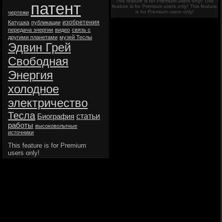
This feature is for Premium users only!
This
патент
feature is for Premium users only!
This feature
is for Premium users only!
чертежи
изобретения
Катушка
публикации
передача энергии
видео
связь с
другими планетами
музей Теслы
Эдвин Грей
Свободная
Энергия
холодное
электричество
Тесла
статьи
Биография
работы
высоковольтные
источники
This feature is for Premium
users only!