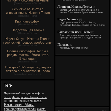
Личная и социальная жизнь
[
Личность Николы Теслы
]
Личность Николы Теслы
[3]
Сербские банкноты с
Интересы; Странности;
Отношения к
изображением Николы Тесла
людям Отношение к браку, личная жизнь.
[
Наследие Теслы
]
Видеосборники
[9]
Кирлиан-эффект
подборки видео с Ютуба о Тесле,
[
Наследие Теслы
]
потоковые фильмы, ссылки на плей-листы.
Недостающая теория
Воплощение идей Теслы
[7]
[
Наследие Теслы
]
Альтернативная энергетика; Машины и
приборы построенные на идеях Теслы;
Научный путь Николы Теслы:
творческий процесс изобретения
Патенты
[17]
[
Наследие Теслы
]
переводы патентов Теслы
Полная биография Теслы в
редких фактах. Этого нет в
Википедии.
[
Наследие Теслы
]
13 марта 1895 года годовщина
пожара в лаболатории Тесла
[
Биография Николы Тесла
]
Теги
Переменный ток
цветные фото
Тесла
фотографии Николы Тесла
генератор
вечный двигатель
Властелин Мира
трансформатор теслы
схема