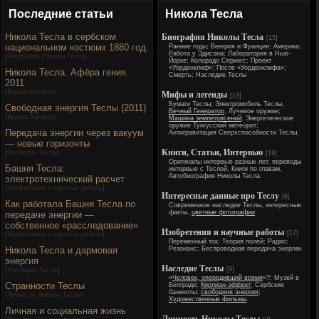
Последние статьи
Никола Тесла
Никола Тесла в сербском
Биография Николы Тесла
[15]
национальном костюмк 1880 год.
Ранние годы; Венгрия и Франция; Америка;
Работа у Эдисона; Лаборатория в Нью-
[
Биография Николы Тесла
]
Йорке; Колорадо Спрингс; Проект
«Уорденклиф»; После «Уорденклифа»;
Никола Тесла. Афёра гения.
Смерть; Наследие Теслы
2011
[
Видеосборники
]
Мифы и легенды
[19]
Бумаги Теслы; Электромобиль Теслы,
Свободная энергия Теслы (2011)
Вечный Генератор
, Лучевое оружие;
[
Видеосборники
]
Машина землетрясений
; Энергетическое
оружие Тунгусский метеорит;
Передача энергии через вакуум
Антигравитация Сверхспособности Теслы.
— новые горизонты
Книги, Статьи, Интервью
[
Наследие Теслы
]
[19]
Оригиналы интервью разных лет, переводы
Башня Тесла:
интервью с Теслой, Книги по главам,
Автобиография Николы Тесла.
электротехнический расчет
[
Изобретения и научные работы
]
Интересные данные про Теслу
[6]
Как работала Башня Тесла по
Современное наследие Теслы, интересные
факты,
цветные фотографии
передаче энергии —
собственное «расследование»
Изобретения и научные работы
[17]
[
Изобретения и научные работы
]
Переменный ток; Теория полей; Радио;
Никола Тесла и дармовая
Резонанс; Беспроводная передача энергии.
энергия
Наследие Теслы
[9]
[
Наследие Теслы
]
«
Человек, опередивший время
»?; Музей в
Странности Теслы
Белграде;
Кирлиан-эффект
; Сербские
банкноты;
свободння энергия
;
[
Личность Николы Теслы
]
Художественные фильмы
Личная и социальная жизнь