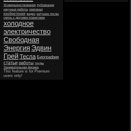
Усовершенствования
публикации
научные работы
оригинал
изобретения
видео
катушка теслы
связь с другими планетами
холодное
электричество
Свободная
Энергия
Эдвин
Грей
Тесла
Биография
статьи
работы
труды
Занимательная физика
This feature is for Premium
users only!