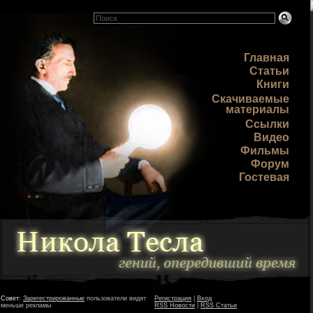
Главная
Статьи
Книги
Скачиваемые
материалы
Ссылки
Видео
Фильмы
Форум
Гостевая
Совет:
Зарегестрированные
пользователи видят
Регистрация
|
Вход
меньше рекламы
RSS Новости
|
RSS Статьи