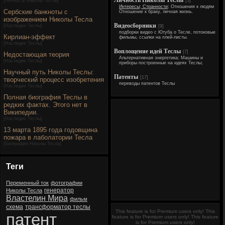
Личность Николы Теслы
[
Личность Николы Теслы
]
[3]
Интересы; Странности;
Отношения к людям
Сербские банкноты с
Отношение к браку, личная жизнь.
изображением Николы Тесла
Видеосборники
[
Наследие Теслы
]
[9]
подборки видео с Ютуба о Тесле, потоковые
Кирлиан-эффект
фильмы, ссылки на плей-листы.
[
Наследие Теслы
]
Воплощение идей Теслы
[7]
Недостающая теория
Альтернативная энергетика; Машины и
[
Наследие Теслы
]
приборы построенные на идеях Теслы;
Научный путь Николы Теслы:
Патенты
[17]
творческий процесс изобретения
переводы патентов Теслы
[
Наследие Теслы
]
Полная биография Теслы в
редких фактах. Этого нет в
Википедии.
[
Наследие Теслы
]
13 марта 1895 года годовщина
пожара в лаболатории Тесла
[
Биография Николы Тесла
]
Теги
Переменный ток
фотографии
генератор
Николы Тесла
Властелин Мира
фильм
схема
трансформатор теслы
This feature is for Premium users only!
This
патент
feature is for Premium users only!
This feature
is for Premium users only!